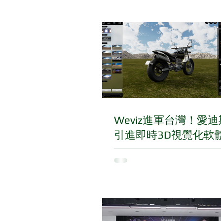
Weviz進軍台灣！愛
引進即時3D視覺化軟