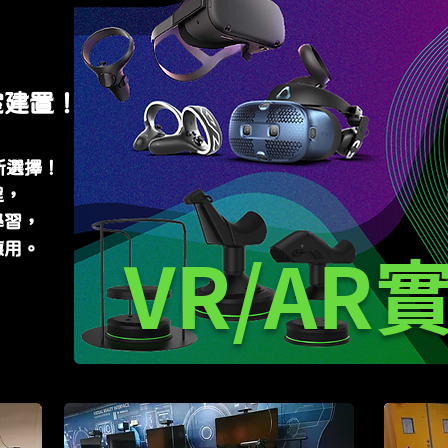
室建置！
新選擇！
程，
學習，
應用。
VR/AR