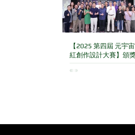
【2025 第四屆 元宇
紅創作設計大賽】頒
圓滿落幕！