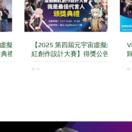
宙虛擬網
【2025 第四屆元宇宙虛擬網
V
獎典禮
紅創作設計大賽】得獎公告
F