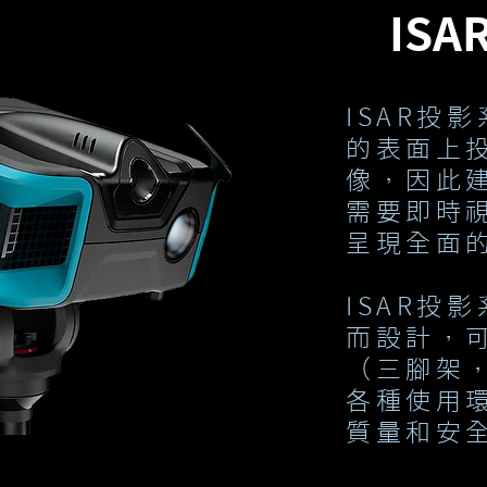
ISA
ISAR投
的表面上
像，因此
需要即時
呈現全面
ISAR投
而設計，
（三腳架
各種使用
質量和安