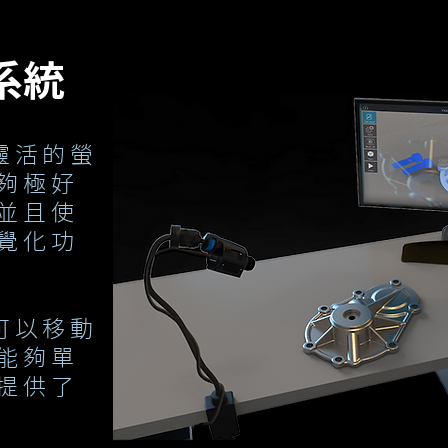
系統
有靈活的螢
夠極好
並且使
覺化功
有可以移動
能夠單
提供了