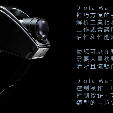
Diota W
輕巧方便的
解析工業相
工作或會議
活性和性能
使您可以在
需要大量移
清晰且流暢
Diota W
控制操作，Di
控制按鈕，
類型的用戶