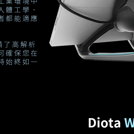
工業環境中
人體工學，
者都能適應
r配備了高解析
可確保您在
持始終如一
Diota
W