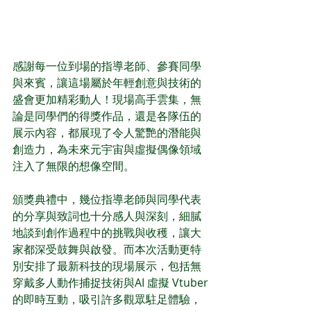
感謝每一位到場的指導老師、參賽同學
與來賓，讓這場屬於年輕創意與技術的
盛會更加精彩動人！現場高手雲集，無
論是同學們的得獎作品，還是各隊伍的
展示內容，都展現了令人驚艷的潛能與
創造力，為未來元宇宙與虛擬偶像領域
注入了無限的想像空間。
頒獎典禮中，幾位指導老師與同學代表
的分享與致詞也十分感人與深刻，細膩
地談到創作過程中的挑戰與收穫，讓大
家都深受鼓舞與啟發。而本次活動更特
別安排了最新科技的現場展示，包括無
穿戴多人動作捕捉技術與AI 虛擬 Vtuber
的即時互動，吸引許多觀眾駐足體驗，