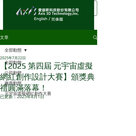
English /
简体版
文章
全部動態
2025年7月22日
全部動態
【2025 第四屆 元宇宙虛擬
公司動態
網紅創作設計大賽】頒獎典
廠商動態
禮圓滿落幕！
元宇宙虛擬網紅創作大賽
已更新：
2025年8月1日