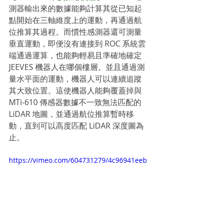
測器輸出來的數據能夠計算其從已知起
點開始在三軸維度上的運動，再通過航
位推算其過程。而慣性感測器還可測量
垂直運動，即便沒有連接到 ROC 系統雲
端通過運算，也能夠輕易且準確地確定 
JEEVES 機器人在哪個樓層。並且通過測
量水平面的運動，機器人可以連續追蹤
其大致位置。這使機器人能夠覆蓋掉與 
MTi-610 傳感器數據不一致無法匹配的 
LiDAR 地圖，並通過航位推算暫時移
動，直到可以高度匹配 LiDAR 深度圖為
止。
https://vimeo.com/604731279/4c96941eeb