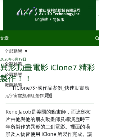
English /
简体版
文章
全部動態
2020年6月19日
全部動態
異形動畫電影 iClone7 精彩
公司動態
製作！！
廠商動態
【iClone7外國作品案例_快速動畫應
用】
元宇宙虛擬網紅創作大賽
Rene Jacob是美國的動畫師，而這部短
片由他與他的朋友動畫師及導演歷時三
年所製作的異形的二創電影。裡面的場
景及人物皆使用 iClone 所製作完成。讓