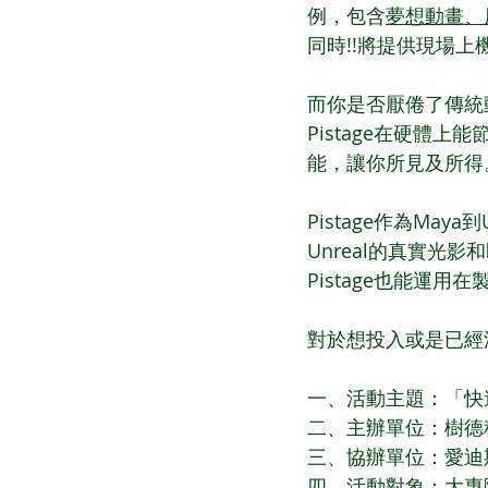
例，包含
夢想動畫、
同時!!將提供現場上機操
而你是否厭倦了傳統
Pistage在硬體
能，讓你所見及所得
Pistage作為May
Unreal的真實
Pistage也能運用在
對於想投入或是已經深
一、活動主題：「快速動畫
二、主辦單位：樹德
三、協辦單位：愛迪
四、活動對象：大專