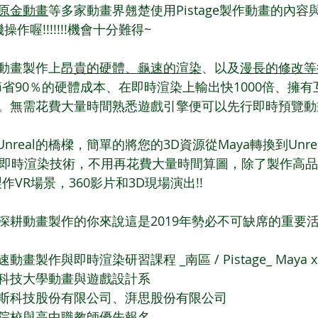
原金動畫
等多家動畫界翹楚使用Pistage製作動畫的內容
作喔!!!!!!!機會十分難得~
動畫製作上
昂貴的硬體、龜速的渲染
、以及
漫長的修改等
上能節省90％的硬體成本、在即時渲染上輸出快1000倍、擁
。無需花費大量時間熟悉遊戲引擎便可以先行即時預覽動畫
a到Unreal的橋樑，簡單的將您的3D資源從Maya轉換到Unr
光影和即時渲染技術，不用再花費大量時間算圖，除了製作高
製作VR場景，360影片和3D現場演出!!
耕動畫製作的你來說這是2019年勢必不可缺席的重要活動!
製作與即時渲染研習課程 _南區 / Pistage_ Maya x U
科技大學動畫與遊戲設計系
斯科技股份有限公司、湃思股份有限公司
院校與高中職教師優先報名。