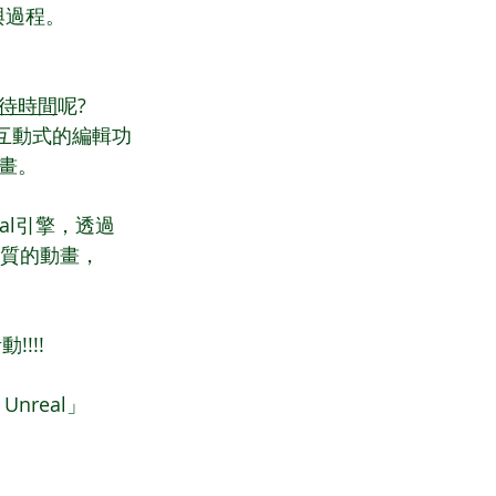
與過程。
待時間
呢?
有互動式的編輯功
。  
eal引擎，透過
品質的動畫，
!!!
nreal」