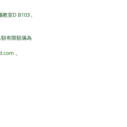
D B103 ,
名額有限額滿為
3d.com
 。