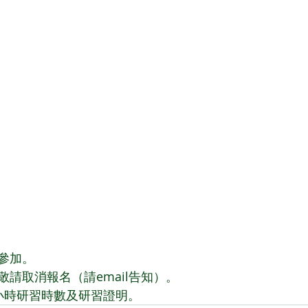
參加。　
請取消報名（請email告知）。　
小時研習時數及研習證明。